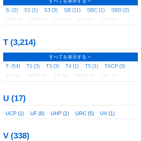
すべてを表示する
S- (2)
S1 (1)
S3 (3)
SB (11)
SBC (1)
SBD (2)
SBP (2)
SBX (1)
SC (11)
SD (15)
SDT (6)
SE (1)
SEFH (50)
SEFHS (24)
SELFIE (2)
T (3,214)
SERIES (1)
SH (338)
SHC (36)
SK (29)
SL (16)
SLK (19)
SLS (145)
SN (332)
SOURCE (4)
すべてを表示する
SOUSA (5)
SP (18)
SPL (1)
SRG (1)
SRT (1)
T- (54)
T1 (3)
T3 (3)
T4 (1)
T5 (1)
TACP (3)
SS (1)
ST (169)
STAGE (1)
SUPERSOL (7)
TAI (6)
TARS (2)
TB (5)
TBHB (2)
TBL (3)
SYSTEM (7)
TC (1)
TCB (6)
TCMU (1)
TCN (8)
TCNP (3)
U (17)
TCON (9)
TCRM (1)
TDA (1)
TDDC (2)
TDF (7)
TDFD (3)
TDFG (4)
TDH (16)
TDI (9)
TDM (21)
UCP (1)
UF (8)
UHP (2)
URC (5)
UV (1)
TDSA (4)
TDSB (4)
TDSC (2)
TDTE (1)
TDTEO (1)
TDV (19)
TEK (15)
TEM (8)
TES (4)
V (338)
TFB (548)
TFBB (3)
TFD (43)
TFG (517)