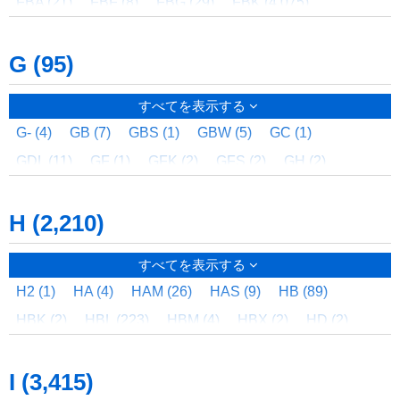
FBA (21)
FBF (8)
FBG (29)
FBK (4,075)
FBKS (90)
FBL (291)
FBN (12)
FBP (8)
FBS (5)
G (95)
FBT (5)
FBW (2)
FC (240)
FCG (2)
FCJ (2)
FCK (1)
FCL (49)
FCP (470)
FCT (5)
FCX (27)
すべてを表示する
FCZ (592)
FDB (3)
FDL (1)
FDLA (1)
FDS (39)
G- (4)
GB (7)
GBS (1)
GBW (5)
GC (1)
FE (4)
FEB (7)
FEC (10)
FED (45)
FEN (1)
GDL (11)
GF (1)
GFK (2)
GFS (2)
GH (2)
FEQ (1)
FER (87)
FES (59)
FET (109)
FFC (4)
GJK (2)
GJS (2)
GL (7)
GLI (1)
FFK (2)
FFS (2)
FGM (46)
FGR (15)
FHC (14)
H (2,210)
GOCHUUIKUDASAI (1)
GR (10)
GRW (8)
GT (10)
FHD (71)
FHDJ (12)
FHF (26)
FHK (2)
GTL (2)
GTW (3)
GW (9)
GWO (4)
FHM (1,101)
FHP (15)
FHR (2,485)
FHRE (8)
すべてを表示する
FHRJ (136)
FHRS (525)
FHS (2)
FHT (1,277)
H2 (1)
HA (4)
HAM (26)
HAS (9)
HB (89)
FHTE (14)
FHTJ (137)
FHTP (12)
FHTS (323)
HBK (2)
HBL (223)
HBM (4)
HBX (2)
HD (2)
FIK (2)
FIS (2)
FK (161)
FKR (6)
FKRE (1)
HE (36)
HEF (1)
HEL (18)
HELI (1)
HFK (2)
FKRS (4)
FL (67)
FLC (4)
FLD (720)
FLG (1)
I (3,415)
HFS (4)
HG (939)
HGM (4)
HGP (24)
HID (1)