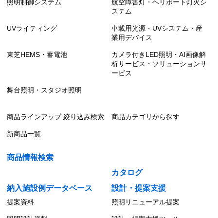
照明制御システム
航空障害灯・ヘリポート灯火シ
ステム
UVライティング
車載用光源・UVシステム・産
業用デバイス
東芝HEMS・蓄電池
カメラ付きLED照明・AI画像解
析サービス・ソリューションサ
ービス
舞台照明・スタジオ照明
商品ラインアップ 絞り込み検索
商品カテゴリから探す
新商品一覧
商品情報検索
カタログ
納入施設例データベース
設計・提案支援
提案資料
照明リニューアル提案