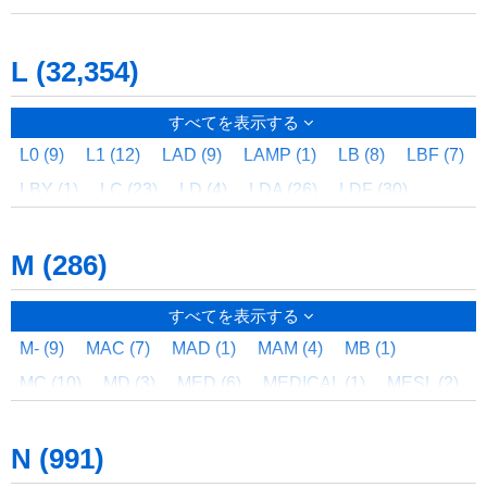
FWT (4)
FWTP (4)
FWY (2)
FX (20)
FXP (3)
JTV (2)
JUKB (3)
JUKF (2)
JVN (1)
JVS (2)
KFP (1)
KFS (1)
KFT (2)
KL (12)
KLC (4)
FXR (10)
FXW (1)
JWD (33)
L (32,354)
KM (4)
KN (1)
KR (12)
KSC (11)
KSF (8)
KSN (4)
KT (12)
KTC (5)
KUBER (2)
KV (6)
すべてを表示する
L0 (9)
L1 (12)
LAD (9)
LAMP (1)
LB (8)
LBF (7)
LBY (1)
LC (23)
LD (4)
LDA (26)
LDF (30)
LDG (6)
LDL (39)
LDM (6)
LDR (26)
LDRC (3)
M (286)
LDS (32)
LDSA (1)
LDSF (1)
LDT (8)
LDTS (10)
LDTSX (2)
LE (2)
LEB (8)
LECB (1)
LECF (11)
すべてを表示する
LED (4)
LEDA (6)
LEDB (218)
LEDC (15)
M- (9)
MAC (7)
MAD (1)
MAM (4)
MB (1)
LEDD (6,266)
LEDDJ (28)
LEDDM (7)
LEDEM (41)
MC (10)
MD (3)
MED (6)
MEDICAL (1)
MESL (2)
LEDEMX (2)
LEDG (977)
LEDGM (4)
LEDH (106)
MESLR (1)
MESLSR (2)
MEX (4)
MIX (1)
MK (2)
LEDJ (349)
LEDK (26)
LEDL (88)
LEDN (4)
N (991)
ML (4)
MOODIM (1)
MQD (5)
MR (3)
MS (69)
LEDP (42)
LEDQ (62)
LEDR (203)
LEDS (681)