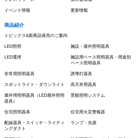
イベント情報
更新情報
商品紹介
トピックス&新商品発売のご案内
LED照明
施設・屋外照明器具
LED電球
施設用ベース照明器具・用途別
ベース照明器具
非常用照明器具
誘導灯器具
スポットライト・ダウンライト
高天井用器具
屋外用照明器具（LED屋外照明
景観照明システム
器具）
住宅照明器具
住宅用火災警報器
配線器具・スイッチ・ライティ
ランプ・光源
ングダクト