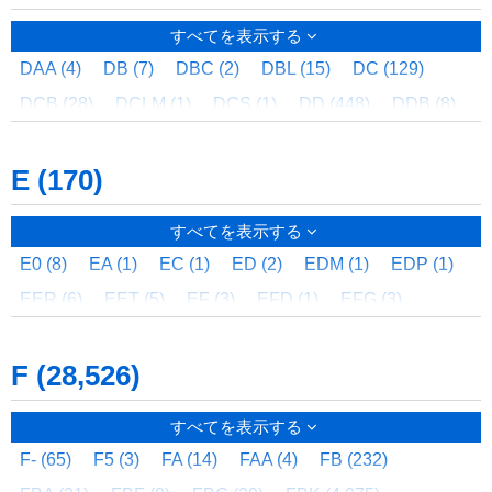
CLM (1)
CM (1)
CMF (5)
CN (1)
CO (2)
CR (1)
すべてを表示する
CRF (3)
CRS (3)
CS (1)
CSC (2)
CSD (4)
DAA (4)
DB (7)
DBC (2)
DBL (15)
DC (129)
CSDD (7)
CSDU (10)
CSDX (9)
CSKDB (46)
DCB (28)
DCLM (1)
DCS (1)
DD (448)
DDB (8)
CT (2)
CW (2)
CX (4)
CXD (4)
CXL (2)
DDH (96)
DDU (19)
DENS (1)
DF (45)
DFA (4)
E (170)
DFC (6)
DFK (2)
DFM (1)
DFS (17)
DG (101)
DH (47)
DHK (2)
DHS (2)
DHV (2)
DHY (17)
すべてを表示する
DIK (2)
DIS (2)
DKF (29)
DKP (40)
DLA (5)
E0 (8)
EA (1)
EC (1)
ED (2)
EDM (1)
EDP (1)
DM (4)
DN (9)
DNB (6)
DOOR (1)
DR (6)
EER (6)
EET (5)
EF (3)
EFD (1)
EFG (3)
DS (23)
DT (1)
DTF (3)
DTP (2)
DU (3)
EFK (2)
EFS (2)
EFX (4)
EH (13)
EHK (2)
DV (42)
DVB (1)
DVC (17)
DVF (56)
DVP (10)
F (28,526)
EHO (5)
EHS (2)
EIK (2)
EIS (2)
EK (3)
DW (3)
DWA (1)
DWB (2)
DWJ (1)
DWL (4)
EKR (1)
EKTW (1)
EMB (2)
EMM (3)
ENG (3)
DX (66)
すべてを表示する
EQA (1)
ES (5)
ET (84)
ETR (1)
F- (65)
F5 (3)
FA (14)
FAA (4)
FB (232)