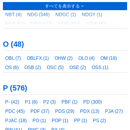
MSA (1)
MSF (18)
MSP (24)
MT (103)
MTS (2)
LEDT (26)
LEDTC (14)
LEDTS (1)
LEDTWTH (5)
すべてを表示する
MUSI (1)
MW (1)
LEDU (16)
LEDW (30)
LEDX (117)
LEEB (12)
NBT (4)
NDG (346)
NDGC (1)
NDGY (1)
LEEM (425)
LEER (5,984)
LEERE (2)
LEERJ (9)
NDP (51)
NDQ (112)
NDR (113)
NDW (32)
LEERS (6)
LEET (3,609)
LEETE (4)
LEETJ (12)
NES (2)
NF (5)
NFS (1)
NH (10)
NHD (272)
LEETS (48)
LEEU (231)
LEK (31)
LEKBW (14)
O (48)
NHR (4)
NHT (5)
NHW (17)
NLB (2)
NRB (1)
LEKD (3,854)
LEKG (320)
LEKR (3,877)
NRF (2)
NRST (2)
NWD (6)
NWDC (1)
NZ (1)
OBL (7)
OBLFX (1)
OHW (2)
OLO (4)
OM (18)
LEKRE (12)
LEKRJ (146)
LEKRS (139)
OS (6)
OSB (2)
OSC (5)
OSE (2)
OSS (1)
LEKRW (26)
LEKSS (55)
LEKT (2,684)
LEKTE (24)
LEKTJ (195)
LEKTS (186)
P (576)
LEKTSW (108)
LEKTW (258)
LEL (1)
LEM (6)
LEMM (6)
LER (66)
LERC (5)
LESM (7)
LET (20)
P- (42)
P1 (8)
P2 (3)
PBF (1)
PD (300)
LFK (7)
LHP (9)
LICSTAR (3)
LICSTARI (9)
PDC (45)
PDF (37)
PDS (29)
PDX (13)
PJA (27)
LLC (1)
LLF (1)
LMM (4)
LMR (13)
LMT (17)
PJAC (18)
PO (1)
POP (1)
PP (1)
PS (2)
LON (2)
LPD (14)
LPJ (6)
LPT (2)
LR (1)
PW (41)
PWC (3)
PX (4)