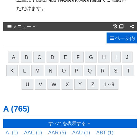
ただけます。
メニュー

ページ内
A
B
C
D
E
F
G
H
I
J
K
L
M
N
O
P
Q
R
S
T
U
V
W
X
Y
Z
1～9
A (765)
すべてを表示する
A- (1)
AAC (1)
AAR (5)
AAU (1)
ABT (1)