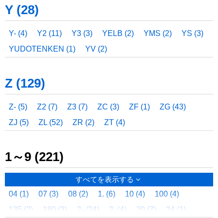
Y (28)
TMMN (1)
TMNF (1)
TMOPKG (1)
TMOPMG (1)
TMPN (6)
TMRR (4)
TMRT (3)
TMSCP (3)
Y- (4)
Y2 (11)
Y3 (3)
YELB (2)
YMS (2)
YS (3)
TMSF (75)
TMSFW (5)
TMSL (1)
TMSNC (1)
YUDOTENKEN (1)
YV (2)
TMSNJ (4)
TMSR (3)
TMTN (9)
TMTS (2)
TMTU (2)
TMU (2)
TMUD (2)
TMUI (1)
Z (129)
TMURB (2)
TMURT (1)
TMZF (2)
TN (1)
TNH (5)
TNX (8)
TOT (2)
TOTU (4)
TPA (4)
TPBC (1)
Z- (5)
Z2 (7)
Z3 (7)
ZC (3)
ZF (1)
ZG (43)
TPEX (7)
TPFHF (1)
TPG (1)
TPH (5)
TPN (6)
ZJ (5)
ZL (52)
ZR (2)
ZT (4)
TPP (4)
TPPB (2)
TPPC (1)
TPPD (1)
TPPE (3)
TPWR (11)
TRB (4)
TRC (4)
TRCG (1)
TRCH (1)
1～9 (221)
TRCJ (2)
TRCL (5)
TRD (22)
TRDM (34)
TRN (2)
すべてを表示する
TRP (11)
TRPE (1)
TRPJ (2)
TRPK (5)
TRPL (8)
04 (1)
07 (3)
08 (2)
1. (6)
10 (4)
100 (4)
TRPM (9)
TRS (3)
TRSC (4)
TRSCL (2)
135 (2)
180 (3)
2- (24)
2. (4)
20 (7)
24 (1)
TRSP (4)
TRSU (1)
TRT (4)
TRW (22)
TRWM (5)