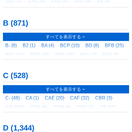
ABU (1)
ACH (2)
ACK (1)
ACU (2)
AD (3)
ADA (9)
ADM (2)
ADP (3)
ADS (2)
AE (1)
B (871)
AEM (2)
AFB (2)
AFK (2)
AFS (2)
AGE (1)
AGEH (2)
AHK (2)
AHS (2)
AIK (2)
AIS (2)
すべてを表示する
AL (483)
ALF (40)
ALM (10)
ALZ (2)
AM (1)
B- (8)
B2 (1)
BA (4)
BCP (10)
BD (8)
BFB (25)
AMA (1)
AMB (2)
AMC (6)
AMR (1)
AMT (1)
BFC (33)
BFD (39)
BFE (49)
BFG (3)
BFK (2)
AMU (1)
AMX (1)
ANSITUOYAKO (1)
ANTEIKI (2)
BFP (9)
BFS (33)
BFX (3)
BG (3)
BGM (5)
AP (4)
APC (1)
APD (2)
APDE (1)
APE (3)
C (528)
BH (72)
BHE (3)
BHK (2)
BHS (2)
BIE (7)
APEB (2)
APEZ (2)
APP (1)
APV (1)
ARB (1)
BIK (2)
BIS (2)
BL (1)
BNZ (58)
BOX (51)
ARC (10)
ARF (4)
ARP (1)
ARU (2)
AS (3)
すべてを表示する
BP (14)
BPW (1)
BPZ (4)
BRF (3)
BRP (74)
ASG (2)
ASP (41)
ASPQ (1)
ASR (3)
AST (8)
C- (48)
CA (1)
CAE (20)
CAF (32)
CBR (3)
BRS (3)
BSC (5)
BSF (8)
BSR (1)
BT (14)
ASZ (1)
ATB (2)
ATBZ (2)
ATC (4)
ATL (1)
CD (183)
CDK (8)
CDM (8)
CDS (2)
CF (27)
BTC (9)
BTF (2)
BTR (1)
BURAKETTO (1)
AVA (3)
AWA (3)
AWD (2)
AWF (4)
AWG (3)
CFA (4)
CFL (3)
CFX (10)
CFXD (2)
CGF (5)
BURAKETTOYOU (1)
BVP (295)
AWH (12)
AWM (9)
AWP (1)
AWT (6)
AWU (13)
D (1,344)
CH (17)
CHB (1)
CHE (33)
CHP (2)
CL (9)