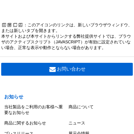
25 (2)
2H (10)
2N (7)
3. (7)
30 (2)
32 (6)
TRWMX (8)
TS (238)
TSA (12)
TSAH (1)
35 (2)
3H (24)
3N (12)
4. (8)
45 (1)
4H (13)
TSAM (15)
TSAP (11)
TSH (2)
TSLK (2)
TSP (1)
4N (5)
50 (1)
55 (2)
5H (2)
5N (4)
5S (2)
TTFBSS (1)
TTFBTB (3)
TTFBTM (2)
TTFBWS (1)
：このアイコンのリンクは、新しいブラウザウィンドウ、
または新しいタブを開きます。
680 (1)
6C (10)
6H (1)
6K (3)
6N (1)
6P (2)
TTFCA (2)
TTFCU (1)
TTFLS (1)
TTFSF (2)
本サイトおよび本サイトからリンクする弊社提供サイトでは、ブラウ
ザのアクティブスクリプト（JAVASCRIPT）が有効に設定されていな
7H (13)
7N (3)
8C (7)
8K (3)
8P (1)
90 (2)
TTFSFW (3)
TTFSL (1)
TTFTB (1)
TTFTS (1)
い場合、正常な表示や動作とならない場合があります。
9H (3)
TTFWPS (1)
TTH (1)
TTL (2)
TTLF (1)
TTPH (1)
TTV (1)
TUISP (2)
TUT (8)
TVM (3)
TVMP (1)
お問い合わせ
TWB (10)
TWHN (1)
TWM (19)
TX (2)
TXD (25)
TXS (6)
TXU (16)
TYBD (2)
TYBF (1)
TYPE (5)
お知らせ
当社製品をご利用のお客様へ重
商品について
要なお知らせ
商品に関するお知らせ
ニュース
プレスリリース
展示会情報