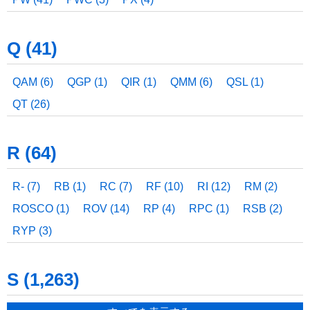
LRK (6)
LRS (129)
LS (1)
LSA (3)
LSR (13)
LSS (84)
LT (1)
LU (13)
LUC (3)
LW (1)
Q (41)
LWM (4)
LWY (1)
QAM (6)
QGP (1)
QIR (1)
QMM (6)
QSL (1)
QT (26)
R (64)
R- (7)
RB (1)
RC (7)
RF (10)
RI (12)
RM (2)
ROSCO (1)
ROV (14)
RP (4)
RPC (1)
RSB (2)
RYP (3)
S (1,263)