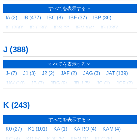
FLO (6)
FLP (1)
FLR (27)
FLT (1)
FMB (21)
HIJYOTENKEN (1)
HJB (4)
HJD (2)
HJK (2)
すべてを表示する
FMBP (1)
FMD (12)
FME (2)
FMK (7)
FML (3)
HJP (2)
HJS (2)
HJU (12)
HJUX (1)
HJW (3)
IA (2)
IB (477)
IBC (8)
IBF (37)
IBP (36)
FMN (1)
FMQ (1)
FMT (1)
FNHT (3)
FO (94)
HK (8)
HKS (6)
HL (2)
HMA (1)
HML (4)
IC (260)
ID (136)
IDS (2)
IEM (64)
IG (285)
FP (15)
FPH (1,255)
FPHE (1)
FPHT (3)
FPL (5)
HMM (12)
HP (1)
HPC (1)
HPF (11)
HPJ (13)
IGM (1)
IGT (1)
IHB (511)
IHD (213)
IHG (8)
FPT (8)
FPX (69)
FR (5,303)
FRC (29)
FRE (68)
HPP (1)
HPR (1)
HPS (5)
HPT (2)
HPX (1)
J (388)
IK (1)
IKKATSUKANSHI (1)
IL (208)
IMY (2)
FRF (20)
FRJ (499)
FRL (27)
FRM (1,421)
HPZ (4)
HQT (1)
HR (17)
HRC (25)
HRF (5)
INF (1)
INTER (4)
INTERIOR (2)
IO (2)
IP (335)
FRS (896)
FRU (2)
FRX (195)
FRZ (80)
FSA (1)
HRM (4)
HRS (5)
HSA (6)
HSFT (5)
HSR (4)
すべてを表示する
IPF (3)
IPH (165)
IPT (1)
IR (3)
IRO (1)
FSH (10)
FSL (21)
FSP (1)
FSR (42)
FSS (64)
HST (5)
HT (175)
HTA (1)
HTC (2)
HTL (1)
J- (7)
J1 (3)
J2 (2)
JAF (2)
JAG (3)
JAT (139)
IRS (16)
ISB (85)
ISC (409)
ISD (12)
ISF (2)
FST (312)
FSY (2)
FT (2,051)
FTC (23)
FTE (45)
HTS (2)
HTU (9)
HTUX (1)
HTV (52)
HTVX (4)
JAV (10)
JB (3)
JBG (9)
JBU (5)
JC (1)
JCF (2)
ISG (41)
ISP (30)
IST (1)
ISX (30)
IT (15)
FTJ (258)
FTLK (5)
FTS (303)
FTW (28)
HU (3)
HUB (5)
HUD (148)
HUS (1)
HUT (1)
JD (7)
JE (1)
JF (6)
JFE (1)
JFH (9)
JFL (7)
ITD (2)
ITL (1)
ITV (1)
FTZ (18)
FUB (289)
FUC (54)
FUD (2)
FUF (17)
HV (12)
HW (131)
HWK (38)
HWM (26)
HYM (4)
K (243)
JGD (4)
JH (1)
JHS (1)
JKC (1)
JKF (3)
JKS (1)
FUG (124)
FUH (23)
FUL (3)
FUP (47)
HZ (23)
JL (1)
JM (2)
JMK (6)
JMKG (3)
JMKU (1)
すべてを表示する
FUX (324)
FUZ (5)
FVG (20)
FVH (384)
FVP (27)
JN (6)
JP (4)
JPC (2)
JR (1)
JRP (2)
JS (71)
K0 (27)
K1 (101)
KA (1)
KAIRO (4)
KAM (4)
FVT (4)
FVU (2)
FVX (15)
FWD (61)
FWR (3)
JSG (2)
JSP (5)
JSV (8)
JTF (2)
JTS (1)
KC (4)
KD (5)
KDF (5)
KEN (1)
KFC (6)