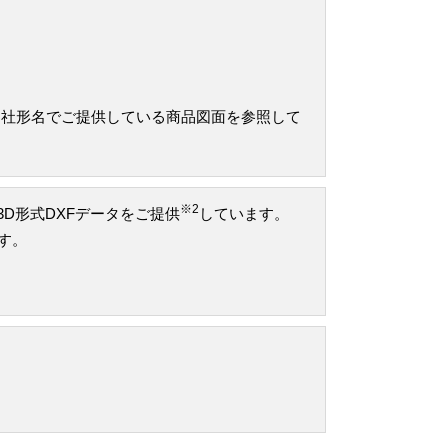
当社形名でご提供している商品図面を参照して
※2
け3D形式DXFデータをご提供
しています。
です。
。