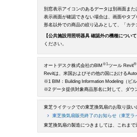
別窓表示アイコンのあるデータは別画面また
表示画面が確認できない場合は、画面やタブ
形名以外での商品の絞り込みとして、「カテ
【公共施設用照明器具 確認外の機種について
ください。
※1
®
オートデスク株式会社のBIM
ツール Revit
Revitは、米国およびその他の国におけるAu
※1 BIM：Building Information M
※2 データ提供対象商品形名に対して、ダ
東芝ライテックでの東芝換気扇のお取り扱いに
東芝換気扇販売終了のお知らせ（東芝ラ
東芝換気扇の製造につきましては、これまで通