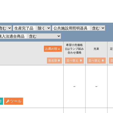
生産完了品
公共施設用照明器具
購入法適合商品
希望小売価格
お薦め順
()はランプ組み
光束
定
合わせ価格
形名順
並べ替え
並べ替え
－
－
加
ツール