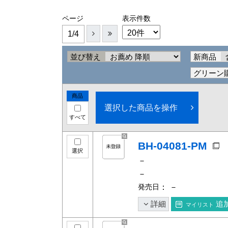
ページ
表示件数
1/4
並び替え
新商品
グリーン
商品
選択した商品を操作
すべて
BH-04081-PM
選択
－
－
発売日
： －
詳細
追
マイリスト