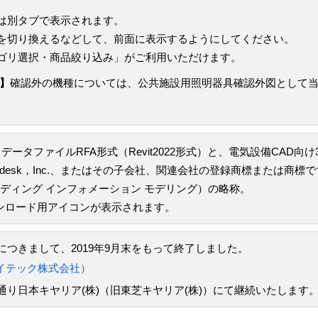
は別タブで表示されます。
を切り換えるなどして、前面に表示するようにしてください。
ゴリ選択・商品絞り込み」がご利用いただけます。
】
確認外の機種については、公共施設用照明器具確認外図として
データファイルRFA形式（Revit2022形式）と、電気設備CAD向
todesk，Inc.、またはその子会社、関連会社の登録商標または商標
odeling（ビルディング インフォメーション モデリング）の略称。
ウンロード用アイコンが表示されます。
つきまして、2019年9月末をもって終了しました。
イテック株式会社）
り日本キヤリア(株)（旧東芝キヤリア(株)）にて継続いたします