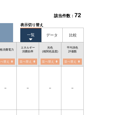
72
該当件数：
表示切り替え
一覧
データ
比較
エネルギー
光色
平均演色
格消費電力
消費効率
(相関色温度)
評価数
並べ替え
並べ替え
並べ替え
並べ替え
－
－
－
－