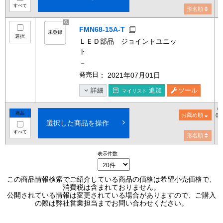
すべて
形名順
FMN68-15A-T
選択
ＬＥＤ部品 ジョイントユニッ
ト
－
発売日
： 2021年07月01日
詳細
追加
ツール
マイリスト
希
商品
お薦め順
()
選択した商品を操作
すべて
形名順
表示件数
この商品情報検索でご紹介している商品の価格は希望小売価格で、
消費税は含まれておりません。
公開されている情報は変更されている場合がありますので、ご購入
の際は弊社営業担当までお問い合わせください。