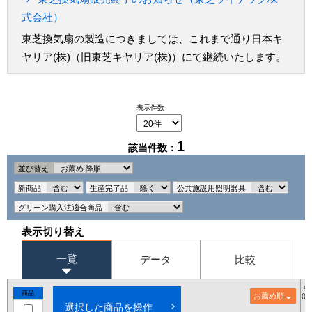
式会社）
東芝換気扇の製造につきましては、これまで通り日本キ
ヤリア(株)（旧東芝キヤリア(株)）にて継続いたします。
表示件数
1
該当件数：
並び替え
新商品
生産完了品
公共施設用照明器具
グリーン購入法適合商品
表示切り替え
一覧
データ
比較
希
商品
お薦め順
()
選択した商品を操作