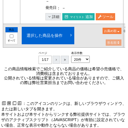
－
発売日
： －
詳細
追加
ツール
マイリスト
希
商品
お薦め順
()
選択した商品を操作
すべて
形名順
ページ
表示件数
1/17
この商品情報検索でご紹介している商品の価格は希望小売価格で、
消費税は含まれておりません。
公開されている情報は変更されている場合がありますので、ご購入
の際は弊社営業担当までお問い合わせください。
：このアイコンのリンクは、新しいブラウザウィンドウ、
または新しいタブを開きます。
本サイトおよび本サイトからリンクする弊社提供サイトでは、ブラウ
ザのアクティブスクリプト（JAVASCRIPT）が有効に設定されていな
い場合、正常な表示や動作とならない場合があります。