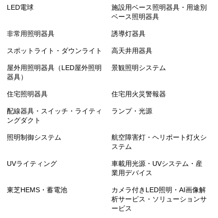
LED電球
施設用ベース照明器具・用途別
ベース照明器具
非常用照明器具
誘導灯器具
スポットライト・ダウンライト
高天井用器具
屋外用照明器具（LED屋外照明
景観照明システム
器具）
住宅照明器具
住宅用火災警報器
配線器具・スイッチ・ライティ
ランプ・光源
ングダクト
照明制御システム
航空障害灯・ヘリポート灯火シ
ステム
UVライティング
車載用光源・UVシステム・産
業用デバイス
東芝HEMS・蓄電池
カメラ付きLED照明・AI画像解
析サービス・ソリューションサ
ービス