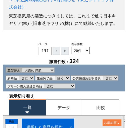
式会社）
東芝換気扇の製造につきましては、これまで通り日本キ
ヤリア(株)（旧東芝キヤリア(株)）にて継続いたします。
ページ
表示件数
1/17
324
該当件数：
並び替え
新商品
生産完了品
公共施設用照明器具
グリーン購入法適合商品
表示切り替え
一覧
データ
比較
希
商品
お薦め順
()
選択した商品を操作