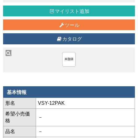
マイリスト追加
ツール
カタログ
基本情報
形名
VSY-12PAK
希望小売価
－
格
品名
－