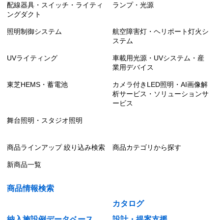
配線器具・スイッチ・ライティ
ランプ・光源
ングダクト
照明制御システム
航空障害灯・ヘリポート灯火シ
ステム
UVライティング
車載用光源・UVシステム・産
業用デバイス
東芝HEMS・蓄電池
カメラ付きLED照明・AI画像解
析サービス・ソリューションサ
ービス
舞台照明・スタジオ照明
商品ラインアップ 絞り込み検索
商品カテゴリから探す
新商品一覧
商品情報検索
カタログ
納入施設例データベース
設計・提案支援