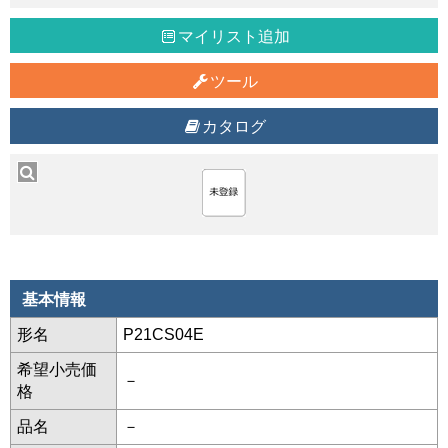
マイリスト追加
ツール
カタログ
基本情報
形名
P21CS04E
希望小売価
－
格
品名
－