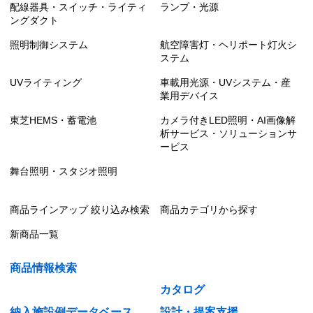
配線器具・スイッチ・ライティ
ランプ・光源
ングダクト
照明制御システム
航空障害灯・ヘリポート灯火シ
ステム
UVライティング
車載用光源・UVシステム・産
業用デバイス
東芝HEMS・蓄電池
カメラ付きLED照明・AI画像解
析サービス・ソリューションサ
ービス
舞台照明・スタジオ照明
商品ラインアップ 絞り込み検索
商品カテゴリから探す
新商品一覧
商品情報検索
カタログ
納入施設例データベース
設計・提案支援