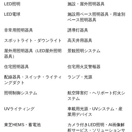
LED照明
施設・屋外照明器具
LED電球
施設用ベース照明器具・用途別
ベース照明器具
非常用照明器具
誘導灯器具
スポットライト・ダウンライト
高天井用器具
屋外用照明器具（LED屋外照明
景観照明システム
器具）
住宅照明器具
住宅用火災警報器
配線器具・スイッチ・ライティ
ランプ・光源
ングダクト
照明制御システム
航空障害灯・ヘリポート灯火シ
ステム
UVライティング
車載用光源・UVシステム・産
業用デバイス
東芝HEMS・蓄電池
カメラ付きLED照明・AI画像解
析サービス・ソリューションサ