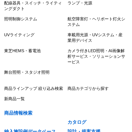
配線器具・スイッチ・ライティ
ランプ・光源
ングダクト
照明制御システム
航空障害灯・ヘリポート灯火シ
ステム
UVライティング
車載用光源・UVシステム・産
業用デバイス
東芝HEMS・蓄電池
カメラ付きLED照明・AI画像解
析サービス・ソリューションサ
ービス
舞台照明・スタジオ照明
商品ラインアップ 絞り込み検索
商品カテゴリから探す
新商品一覧
商品情報検索
カタログ
納入施設例データベース
設計・提案支援