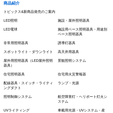
商品紹介
トピックス&新商品発売のご案内
LED照明
施設・屋外照明器具
LED電球
施設用ベース照明器具・用途別
ベース照明器具
非常用照明器具
誘導灯器具
スポットライト・ダウンライト
高天井用器具
屋外用照明器具（LED屋外照明
景観照明システム
器具）
住宅照明器具
住宅用火災警報器
配線器具・スイッチ・ライティ
ランプ・光源
ングダクト
照明制御システム
航空障害灯・ヘリポート灯火シ
ステム
UVライティング
車載用光源・UVシステム・産