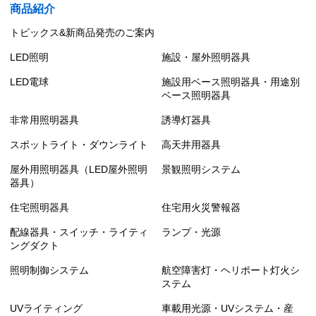
商品紹介
トピックス&新商品発売のご案内
LED照明
施設・屋外照明器具
LED電球
施設用ベース照明器具・用途別
ベース照明器具
非常用照明器具
誘導灯器具
スポットライト・ダウンライト
高天井用器具
屋外用照明器具（LED屋外照明
景観照明システム
器具）
住宅照明器具
住宅用火災警報器
配線器具・スイッチ・ライティ
ランプ・光源
ングダクト
照明制御システム
航空障害灯・ヘリポート灯火シ
ステム
UVライティング
車載用光源・UVシステム・産