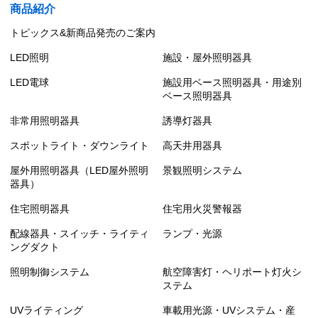
商品紹介
トピックス&新商品発売のご案内
LED照明
施設・屋外照明器具
LED電球
施設用ベース照明器具・用途別
ベース照明器具
非常用照明器具
誘導灯器具
スポットライト・ダウンライト
高天井用器具
屋外用照明器具（LED屋外照明
景観照明システム
器具）
住宅照明器具
住宅用火災警報器
配線器具・スイッチ・ライティ
ランプ・光源
ングダクト
照明制御システム
航空障害灯・ヘリポート灯火シ
ステム
UVライティング
車載用光源・UVシステム・産