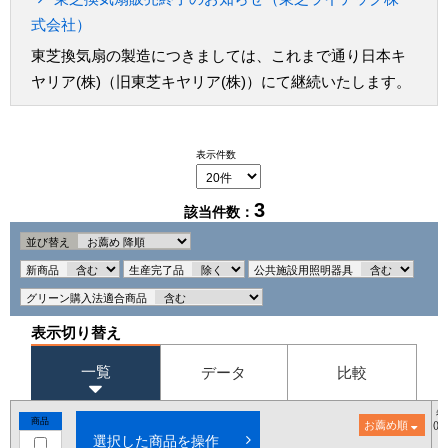
式会社）
東芝換気扇の製造につきましては、これまで通り日本キ
ヤリア(株)（旧東芝キヤリア(株)）にて継続いたします。
表示件数
3
該当件数：
並び替え
新商品
生産完了品
公共施設用照明器具
グリーン購入法適合商品
表示切り替え
一覧
データ
比較
希
商品
お薦め順
()
選択した商品を操作