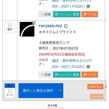
施設・屋外照明カタログ2
グ：
026～2027 ( P.1120 )
詳細
追加
ツール
マイリスト
FHC20EN-PDZ
選択
ネオスリムＺプライドⅡ
３波長形蛍光ランプ
発売日
： 2017年07月07日
2024年04月01日価格改定商品
カタロ
施設・屋外照明カタログ2
グ：
026～2027 ( P.1120 )
詳細
追加
ツール
マイリスト
希
商品
お薦め順
()
選択した商品を操作
すべて
形名順
表示件数