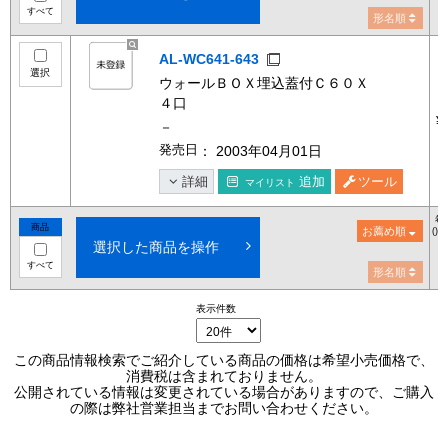
すべて
形名順
AL-WC641-643
選択
ウォールＢＯＸ埋込蓋付Ｃ６０Ｘ
４口
¥
－
発売日
： 2003年04月01日
詳細
追加
ツール
マイリスト
希
商品
お薦め順
()
選択した商品を操作
すべて
形名順
表示件数
この商品情報検索でご紹介している商品の価格は希望小売価格で、
消費税は含まれておりません。
公開されている情報は変更されている場合がありますので、ご購入
の際は弊社営業担当までお問い合わせください。