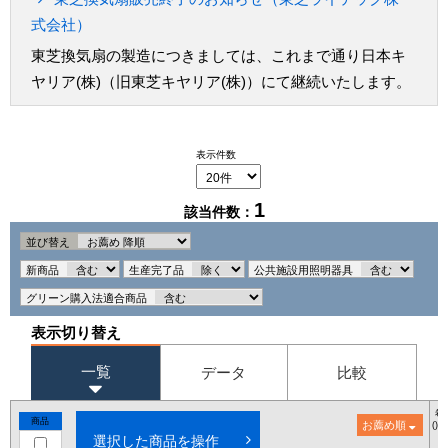
式会社）
東芝換気扇の製造につきましては、これまで通り日本キ
ヤリア(株)（旧東芝キヤリア(株)）にて継続いたします。
表示件数
1
該当件数：
並び替え
新商品
生産完了品
公共施設用照明器具
グリーン購入法適合商品
表示切り替え
一覧
データ
比較
希
商品
お薦め順
()
選択した商品を操作