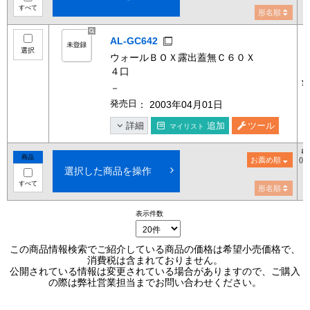
すべて
形名順
AL-GC642
選択
ウォールＢＯＸ露出蓋無Ｃ６０Ｘ
４口
¥
－
発売日
： 2003年04月01日
詳細
追加
ツール
マイリスト
希
商品
お薦め順
()
選択した商品を操作
すべて
形名順
表示件数
この商品情報検索でご紹介している商品の価格は希望小売価格で、
消費税は含まれておりません。
公開されている情報は変更されている場合がありますので、ご購入
の際は弊社営業担当までお問い合わせください。