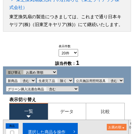
式会社）
東芝換気扇の製造につきましては、これまで通り日本キ
ヤリア(株)（旧東芝キヤリア(株)）にて継続いたします。
表示件数
1
該当件数：
並び替え
新商品
生産完了品
公共施設用照明器具
グリーン購入法適合商品
表示切り替え
一覧
データ
比較
希
商品
お薦め順
()
選択した商品を操作