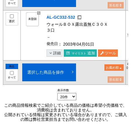
すべて
形名順
AL-GC332-532
選択
ウォールＢＯＸ露出蓋無Ｃ３０Ｘ
３口
¥
－
発売日
： 2003年04月01日
詳細
追加
ツール
マイリスト
希
商品
お薦め順
()
選択した商品を操作
すべて
形名順
表示件数
この商品情報検索でご紹介している商品の価格は希望小売価格で、
消費税は含まれておりません。
公開されている情報は変更されている場合がありますので、ご購入
の際は弊社営業担当までお問い合わせください。