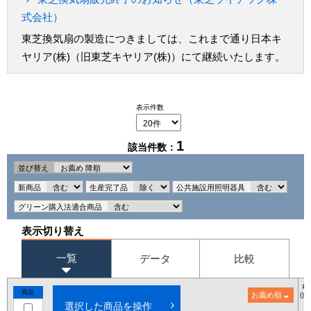
式会社）
東芝換気扇の製造につきましては、これまで通り日本キ
ヤリア(株)（旧東芝キヤリア(株)）にて継続いたします。
表示件数
1
該当件数：
並び替え
新商品
生産完了品
公共施設用照明器具
グリーン購入法適合商品
表示切り替え
一覧
データ
比較
希
商品
お薦め順
()
選択した商品を操作