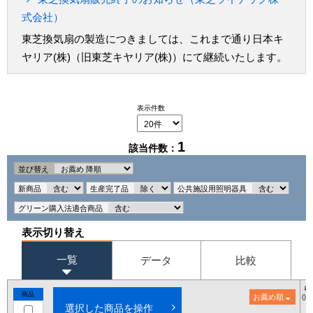
式会社）
東芝換気扇の製造につきましては、これまで通り日本キ
ヤリア(株)（旧東芝キヤリア(株)）にて継続いたします。
表示件数
1
該当件数：
並び替え
新商品
生産完了品
公共施設用照明器具
グリーン購入法適合商品
表示切り替え
一覧
データ
比較
希
商品
お薦め順
()
選択した商品を操作