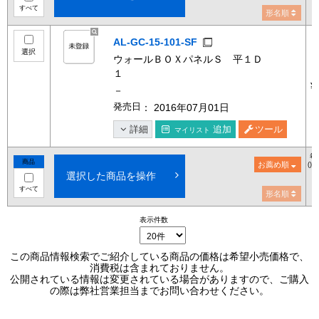
すべて
形名順
AL-GC-15-101-SF
選択
ウォールＢＯＸパネルＳ 平１Ｄ
１
¥
－
発売日
： 2016年07月01日
詳細
追加
ツール
マイリスト
希
商品
お薦め順
()
選択した商品を操作
すべて
形名順
表示件数
この商品情報検索でご紹介している商品の価格は希望小売価格で、
消費税は含まれておりません。
公開されている情報は変更されている場合がありますので、ご購入
の際は弊社営業担当までお問い合わせください。