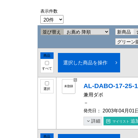
表示件数
並び替え
新商品
グリーン
商品
選択した商品を操作
すべて
AL-DABO-17-25-1
選択
兼用
－
発売日
： 2003年04月01
詳細
追
マイリスト
商品