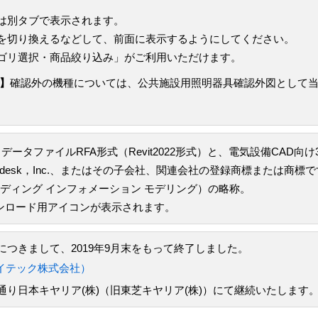
は別タブで表示されます。
を切り換えるなどして、前面に表示するようにしてください。
ゴリ選択・商品絞り込み」がご利用いただけます。
】
確認外の機種については、公共施設用照明器具確認外図として
データファイルRFA形式（Revit2022形式）と、電気設備CAD向
todesk，Inc.、またはその子会社、関連会社の登録商標または商標
odeling（ビルディング インフォメーション モデリング）の略称。
ウンロード用アイコンが表示されます。
つきまして、2019年9月末をもって終了しました。
イテック株式会社）
り日本キヤリア(株)（旧東芝キヤリア(株)）にて継続いたします