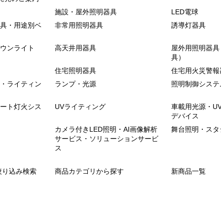
施設・屋外照明器具
LED電球
具・用途別ベ
非常用照明器具
誘導灯器具
ウンライト
高天井用器具
屋外用照明器具
具）
住宅照明器具
住宅用火災警報
・ライティン
ランプ・光源
照明制御システ
ート灯火シス
UVライティング
車載用光源・U
デバイス
カメラ付きLED照明・AI画像解析
舞台照明・スタ
サービス・ソリューションサービ
ス
絞り込み検索
商品カテゴリから探す
新商品一覧