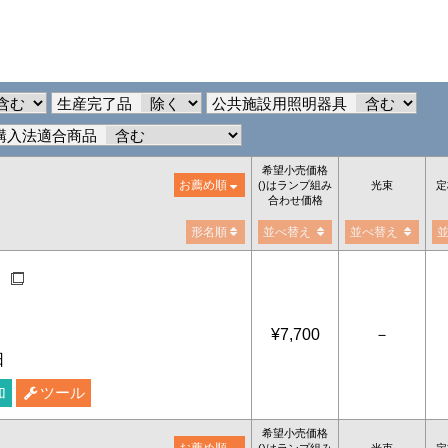
生産完了品
公共施設用照明器具
購入法適合商品
希望小売価格
お薦め順
()はランプ組み
光束
定
合わせ価格
形名順
並べ替え
並べ替え
ダボ
¥7,700
－
日
加
ツール
希望小売価格
お薦め順
()はランプ組み
光束
定