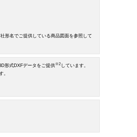
当社形名でご提供している商品図面を参照して
※2
け3D形式DXFデータをご提供
しています。
です。
。