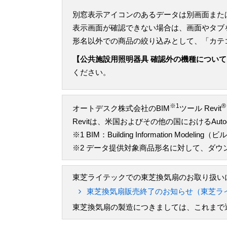
別窓表示アイコンのあるデータは別画面また
表示画面が確認できない場合は、画面やタブ
形名以外での商品の絞り込みとして、「カテ
【公共施設用照明器具 確認外の機種について
ください。
※1
®
オートデスク株式会社のBIM
ツール Revit
Revitは、米国およびその他の国におけるAu
※1 BIM：Building Information M
※2 データ提供対象商品形名に対して、ダ
東芝ライテックでの東芝換気扇のお取り扱いに
東芝換気扇販売終了のお知らせ（東芝ラ
東芝換気扇の製造につきましては、これまで通