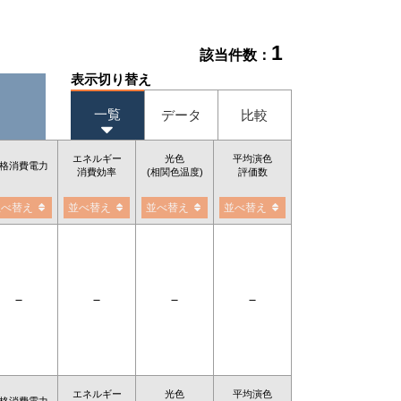
1
該当件数：
表示切り替え
一覧
データ
比較
エネルギー
光色
平均演色
格消費電力
消費効率
(相関色温度)
評価数
並べ替え
並べ替え
並べ替え
並べ替え
－
－
－
－
エネルギー
光色
平均演色
格消費電力