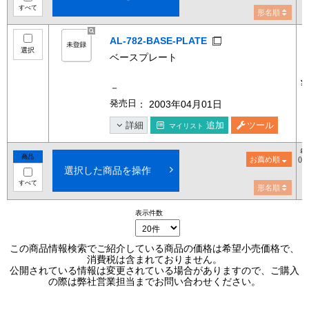
すべて
形名順
AL-782-BASE-PLATE
選択
ベースプレート
¥
－
発売日
： 2003年04月01日
詳細
追加
ツール
マイリスト
希
商品
お薦め順
()
選択した商品を操作
すべて
形名順
表示件数
この商品情報検索でご紹介している商品の価格は希望小売価格で、
消費税は含まれておりません。
公開されている情報は変更されている場合がありますので、ご購入
の際は弊社営業担当までお問い合わせください。