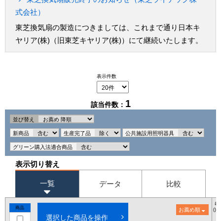
式会社）
東芝換気扇の製造につきましては、これまで通り日本キ
ヤリア(株)（旧東芝キヤリア(株)）にて継続いたします。
表示件数
1
該当件数：
並び替え
新商品
生産完了品
公共施設用照明器具
グリーン購入法適合商品
表示切り替え
一覧
データ
比較
希
商品
お薦め順
()
選択した商品を操作