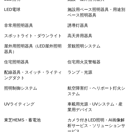
LED電球
施設用ベース照明器具・用途別
ベース照明器具
非常用照明器具
誘導灯器具
スポットライト・ダウンライト
高天井用器具
屋外用照明器具（LED屋外照明
景観照明システム
器具）
住宅照明器具
住宅用火災警報器
配線器具・スイッチ・ライティ
ランプ・光源
ングダクト
照明制御システム
航空障害灯・ヘリポート灯火シ
ステム
UVライティング
車載用光源・UVシステム・産
業用デバイス
東芝HEMS・蓄電池
カメラ付きLED照明・AI画像解
析サービス・ソリューションサ
ービス