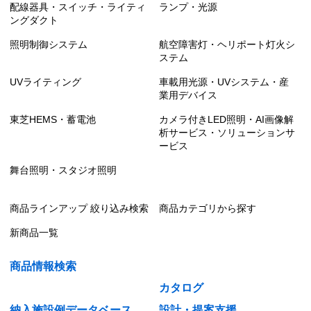
配線器具・スイッチ・ライティ
ランプ・光源
ングダクト
照明制御システム
航空障害灯・ヘリポート灯火シ
ステム
UVライティング
車載用光源・UVシステム・産
業用デバイス
東芝HEMS・蓄電池
カメラ付きLED照明・AI画像解
析サービス・ソリューションサ
ービス
舞台照明・スタジオ照明
商品ラインアップ 絞り込み検索
商品カテゴリから探す
新商品一覧
商品情報検索
カタログ
納入施設例データベース
設計・提案支援