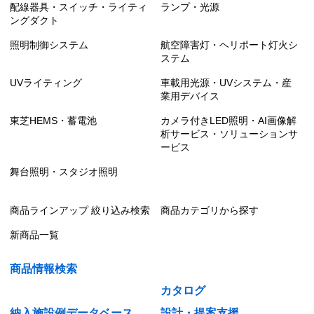
配線器具・スイッチ・ライティ
ランプ・光源
ングダクト
照明制御システム
航空障害灯・ヘリポート灯火シ
ステム
UVライティング
車載用光源・UVシステム・産
業用デバイス
東芝HEMS・蓄電池
カメラ付きLED照明・AI画像解
析サービス・ソリューションサ
ービス
舞台照明・スタジオ照明
商品ラインアップ 絞り込み検索
商品カテゴリから探す
新商品一覧
商品情報検索
カタログ
納入施設例データベース
設計・提案支援