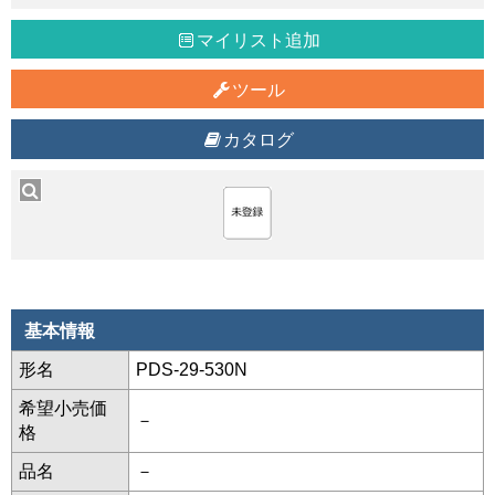
マイリスト追加
ツール
カタログ
基本情報
形名
PDS-29-530N
希望小売価
－
格
品名
－