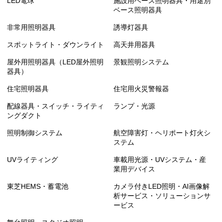
LED電球
施設用ベース照明器具・用途別
ベース照明器具
非常用照明器具
誘導灯器具
スポットライト・ダウンライト
高天井用器具
屋外用照明器具（LED屋外照明
景観照明システム
器具）
住宅照明器具
住宅用火災警報器
配線器具・スイッチ・ライティ
ランプ・光源
ングダクト
照明制御システム
航空障害灯・ヘリポート灯火シ
ステム
UVライティング
車載用光源・UVシステム・産
業用デバイス
東芝HEMS・蓄電池
カメラ付きLED照明・AI画像解
析サービス・ソリューションサ
ービス