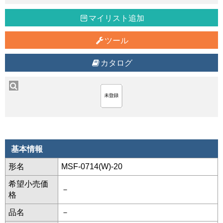
マイリスト追加
ツール
カタログ
基本情報
形名
MSF-0714(W)-20
希望小売価
－
格
品名
－