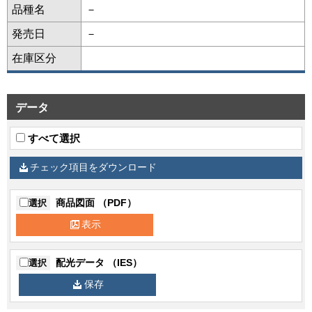
品種名
－
発売日
－
在庫区分
データ
すべて選択
チェック項目をダウンロード
商品図面 （PDF）
選択
表示
配光データ （IES）
選択
保存