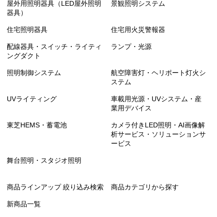
屋外用照明器具（LED屋外照明
景観照明システム
器具）
住宅照明器具
住宅用火災警報器
配線器具・スイッチ・ライティ
ランプ・光源
ングダクト
照明制御システム
航空障害灯・ヘリポート灯火シ
ステム
UVライティング
車載用光源・UVシステム・産
業用デバイス
東芝HEMS・蓄電池
カメラ付きLED照明・AI画像解
析サービス・ソリューションサ
ービス
舞台照明・スタジオ照明
商品ラインアップ 絞り込み検索
商品カテゴリから探す
新商品一覧