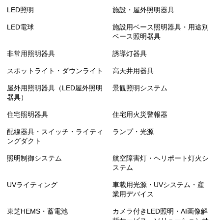
LED照明
施設・屋外照明器具
LED電球
施設用ベース照明器具・用途別
ベース照明器具
非常用照明器具
誘導灯器具
スポットライト・ダウンライト
高天井用器具
屋外用照明器具（LED屋外照明
景観照明システム
器具）
住宅照明器具
住宅用火災警報器
配線器具・スイッチ・ライティ
ランプ・光源
ングダクト
照明制御システム
航空障害灯・ヘリポート灯火シ
ステム
UVライティング
車載用光源・UVシステム・産
業用デバイス
東芝HEMS・蓄電池
カメラ付きLED照明・AI画像解