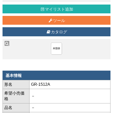
マイリスト追加
ツール
カタログ
基本情報
形名
GR-1512A
希望小売価
－
格
品名
－