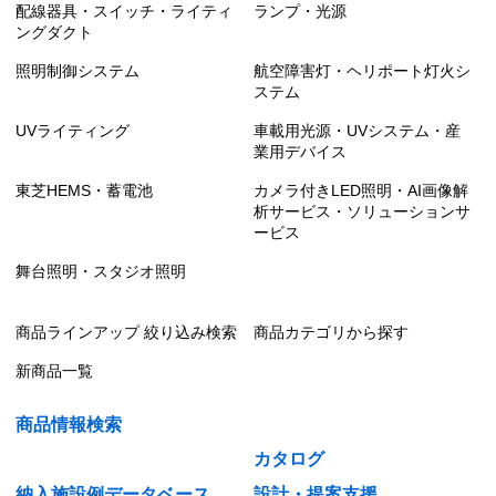
配線器具・スイッチ・ライティ
ランプ・光源
ングダクト
照明制御システム
航空障害灯・ヘリポート灯火シ
ステム
UVライティング
車載用光源・UVシステム・産
業用デバイス
東芝HEMS・蓄電池
カメラ付きLED照明・AI画像解
析サービス・ソリューションサ
ービス
舞台照明・スタジオ照明
商品ラインアップ 絞り込み検索
商品カテゴリから探す
新商品一覧
商品情報検索
カタログ
納入施設例データベース
設計・提案支援