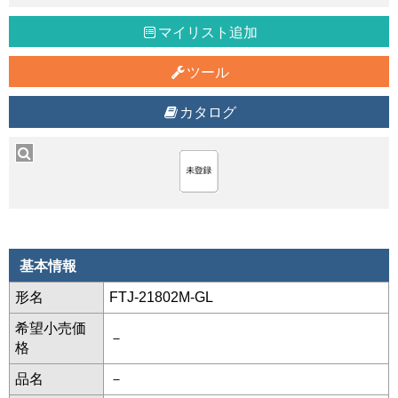
マイリスト追加
ツール
カタログ
基本情報
形名
FTJ-21802M-GL
希望小売価
－
格
品名
－