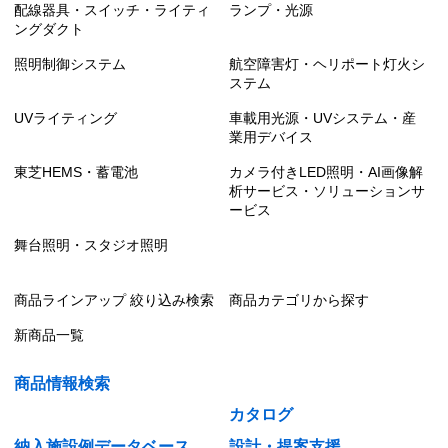
配線器具・スイッチ・ライティ
ランプ・光源
ングダクト
照明制御システム
航空障害灯・ヘリポート灯火シ
ステム
UVライティング
車載用光源・UVシステム・産
業用デバイス
東芝HEMS・蓄電池
カメラ付きLED照明・AI画像解
析サービス・ソリューションサ
ービス
舞台照明・スタジオ照明
商品ラインアップ 絞り込み検索
商品カテゴリから探す
新商品一覧
商品情報検索
カタログ
納入施設例データベース
設計・提案支援