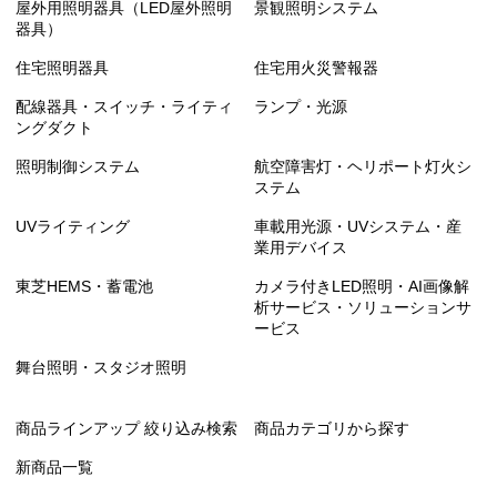
屋外用照明器具（LED屋外照明
景観照明システム
器具）
住宅照明器具
住宅用火災警報器
配線器具・スイッチ・ライティ
ランプ・光源
ングダクト
照明制御システム
航空障害灯・ヘリポート灯火シ
ステム
UVライティング
車載用光源・UVシステム・産
業用デバイス
東芝HEMS・蓄電池
カメラ付きLED照明・AI画像解
析サービス・ソリューションサ
ービス
舞台照明・スタジオ照明
商品ラインアップ 絞り込み検索
商品カテゴリから探す
新商品一覧