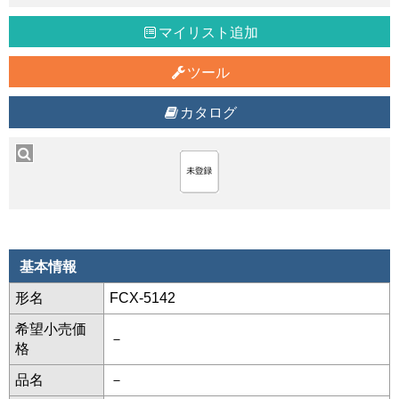
マイリスト追加
ツール
カタログ
基本情報
形名
FCX-5142
希望小売価
－
格
品名
－