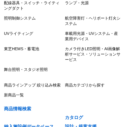
配線器具・スイッチ・ライティ
ランプ・光源
ングダクト
照明制御システム
航空障害灯・ヘリポート灯火シ
ステム
UVライティング
車載用光源・UVシステム・産
業用デバイス
東芝HEMS・蓄電池
カメラ付きLED照明・AI画像解
析サービス・ソリューションサ
ービス
舞台照明・スタジオ照明
商品ラインアップ 絞り込み検索
商品カテゴリから探す
新商品一覧
商品情報検索
カタログ
納入施設例データベース
設計・提案支援