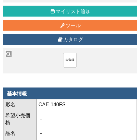
マイリスト追加
ツール
カタログ
基本情報
形名
CAE-140FS
希望小売価
－
格
品名
－