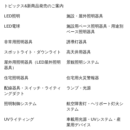
トピックス&新商品発売のご案内
LED照明
施設・屋外照明器具
LED電球
施設用ベース照明器具・用途別
ベース照明器具
非常用照明器具
誘導灯器具
スポットライト・ダウンライト
高天井用器具
屋外用照明器具（LED屋外照明
景観照明システム
器具）
住宅照明器具
住宅用火災警報器
配線器具・スイッチ・ライティ
ランプ・光源
ングダクト
照明制御システム
航空障害灯・ヘリポート灯火シ
ステム
UVライティング
車載用光源・UVシステム・産
業用デバイス