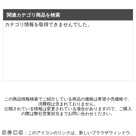
ＴＥＮＱＯＯバー１６００タイプＮ色
29,300 円（税別）
関連カテゴリ商品を検索
カテゴリ情報を取得できませんでした。
LEDX-4153G
システムユニットアルミルーバー・Ｇ０
0 円（税別）
LEDX-4153V
システムユニットアルミルーバー・Ｖ
0 円（税別）
LEDX-4223G
システムユニットアルミルーバー・Ｇ０
0 円（税別）
この商品情報検索でご紹介している商品の価格は希望小売価格で、
消費税は含まれておりません。
LEDX-4223SC
公開されている情報は変更されている場合がありますので、ご購入
の際は弊社営業担当までお問い合わせください。
システムユニット白色つや消しバッフル
0 円（税別）
：このアイコンのリンクは、新しいブラウザウィンドウ、
LEDX-4223V