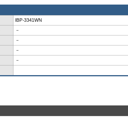
IBP-3341WN
格
－
－
－
－