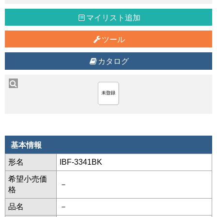
マイリスト追加
ツール
カタログ
基本情報
形名
IBF-3341BK
希望小売価
－
格
品名
－