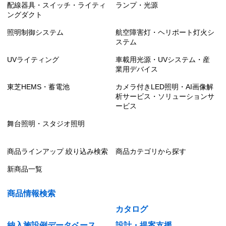
配線器具・スイッチ・ライティ
ランプ・光源
ングダクト
照明制御システム
航空障害灯・ヘリポート灯火シ
ステム
UVライティング
車載用光源・UVシステム・産
業用デバイス
東芝HEMS・蓄電池
カメラ付きLED照明・AI画像解
析サービス・ソリューションサ
ービス
舞台照明・スタジオ照明
商品ラインアップ 絞り込み検索
商品カテゴリから探す
新商品一覧
商品情報検索
カタログ
納入施設例データベース
設計・提案支援