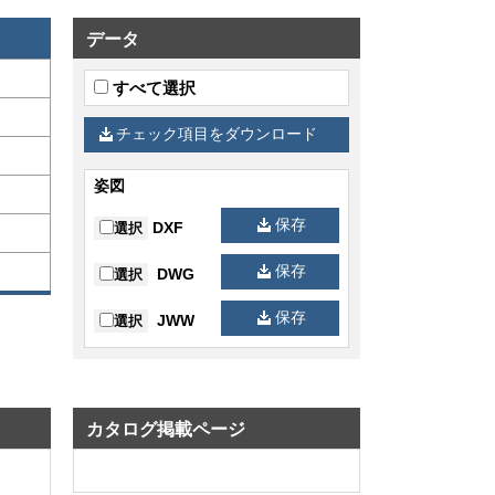
データ
すべて選択
チェック項目をダウンロード
姿図
保存
DXF
選択
保存
DWG
選択
保存
JWW
選択
カタログ掲載ページ