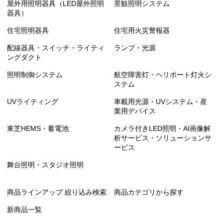
屋外用照明器具（LED屋外照明
景観照明システム
器具）
住宅照明器具
住宅用火災警報器
配線器具・スイッチ・ライティ
ランプ・光源
ングダクト
照明制御システム
航空障害灯・ヘリポート灯火シ
ステム
UVライティング
車載用光源・UVシステム・産
業用デバイス
東芝HEMS・蓄電池
カメラ付きLED照明・AI画像解
析サービス・ソリューションサ
ービス
舞台照明・スタジオ照明
商品ラインアップ 絞り込み検索
商品カテゴリから探す
新商品一覧