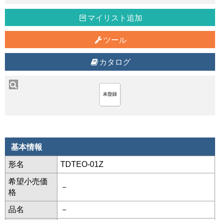
マイリスト追加
ツール
カタログ
基本情報
形名
TDTEO-01Z
希望小売価
－
格
品名
－