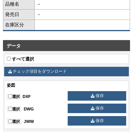
品種名
－
発売日
－
在庫区分
データ
すべて選択
チェック項目をダウンロード
姿図
保存
DXF
選択
保存
DWG
選択
保存
JWW
選択