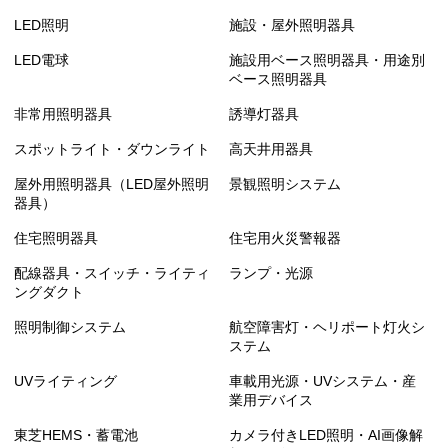
LED照明
施設・屋外照明器具
LED電球
施設用ベース照明器具・用途別
ベース照明器具
非常用照明器具
誘導灯器具
スポットライト・ダウンライト
高天井用器具
屋外用照明器具（LED屋外照明
景観照明システム
器具）
住宅照明器具
住宅用火災警報器
配線器具・スイッチ・ライティ
ランプ・光源
ングダクト
照明制御システム
航空障害灯・ヘリポート灯火シ
ステム
UVライティング
車載用光源・UVシステム・産
業用デバイス
東芝HEMS・蓄電池
カメラ付きLED照明・AI画像解