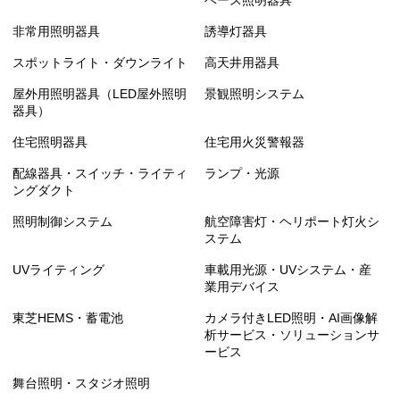
ベース照明器具
非常用照明器具
誘導灯器具
スポットライト・ダウンライト
高天井用器具
屋外用照明器具（LED屋外照明
景観照明システム
器具）
住宅照明器具
住宅用火災警報器
配線器具・スイッチ・ライティ
ランプ・光源
ングダクト
照明制御システム
航空障害灯・ヘリポート灯火シ
ステム
UVライティング
車載用光源・UVシステム・産
業用デバイス
東芝HEMS・蓄電池
カメラ付きLED照明・AI画像解
析サービス・ソリューションサ
ービス
舞台照明・スタジオ照明