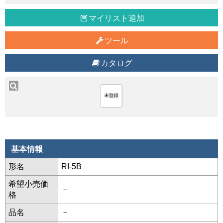
マイリスト追加
ツール
カタログ
基本情報
形名
RI-5B
希望小売価
－
格
品名
－