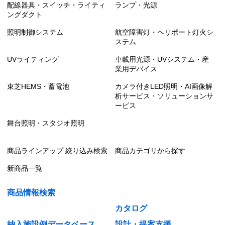
配線器具・スイッチ・ライティ
ランプ・光源
ングダクト
照明制御システム
航空障害灯・ヘリポート灯火シ
ステム
UVライティング
車載用光源・UVシステム・産
業用デバイス
東芝HEMS・蓄電池
カメラ付きLED照明・AI画像解
析サービス・ソリューションサ
ービス
舞台照明・スタジオ照明
商品ラインアップ 絞り込み検索
商品カテゴリから探す
新商品一覧
商品情報検索
カタログ
納入施設例データベース
設計・提案支援