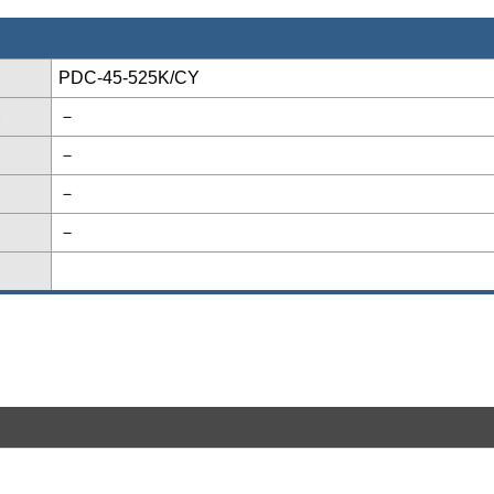
PDC-45-525K/CY
格
－
－
－
－