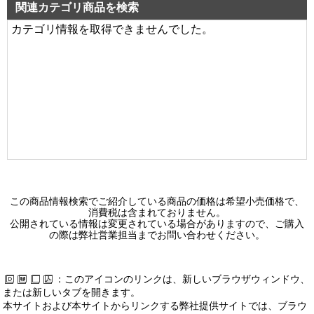
98,900 円（税別）
関連カテゴリ商品を検索
カテゴリ情報を取得できませんでした。
LEKTJ450524RN-LS9
ＴＥＮＱＯＯ非常灯直付リニューアル
98,900 円（税別）
LEKTJ423404RN-LS9
ＴＥＮＱＯＯ非常灯直付リニューアル
94,900 円（税別）
LEKTJ450404RN-LS9
ＴＥＮＱＯＯ非常灯直付リニューアル
94,900 円（税別）
この商品情報検索でご紹介している商品の価格は希望小売価格で、
消費税は含まれておりません。
LEKTJ423324RN-LS9
公開されている情報は変更されている場合がありますので、ご購入
の際は弊社営業担当までお問い合わせください。
ＴＥＮＱＯＯ非常灯直付リニューアル
92,800 円（税別）
：このアイコンのリンクは、新しいブラウザウィンドウ、
LEKTJ450324RN-LS9
または新しいタブを開きます。
ＴＥＮＱＯＯ非常灯直付リニューアル
本サイトおよび本サイトからリンクする弊社提供サイトでは、ブラウ