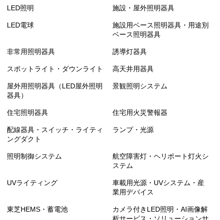
LED照明
施設・屋外照明器具
LED電球
施設用ベース照明器具・用途別
ベース照明器具
非常用照明器具
誘導灯器具
スポットライト・ダウンライト
高天井用器具
屋外用照明器具（LED屋外照明
景観照明システム
器具）
住宅照明器具
住宅用火災警報器
配線器具・スイッチ・ライティ
ランプ・光源
ングダクト
照明制御システム
航空障害灯・ヘリポート灯火シ
ステム
UVライティング
車載用光源・UVシステム・産
業用デバイス
東芝HEMS・蓄電池
カメラ付きLED照明・AI画像解
析サービス・ソリューションサ