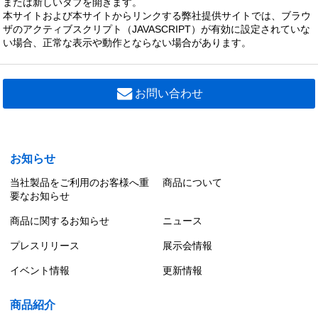
または新しいタブを開きます。
ＴＥＮＱＯＯ非常灯埋込リニューアル
本サイトおよび本サイトからリンクする弊社提供サイトでは、ブラウ
102,700 円（税別）
ザのアクティブスクリプト（JAVASCRIPT）が有効に設定されていな
い場合、正常な表示や動作とならない場合があります。
LEKRJ419404RN-LS9
ＴＥＮＱＯＯ非常灯埋込リニューアル
102,600 円（税別）
お問い合わせ
LEKRJ430324RN-LS9
ＴＥＮＱＯＯ非常灯埋込リニューアル
101,700 円（税別）
お知らせ
当社製品をご利用のお客様へ重
商品について
要なお知らせ
商品に関するお知らせ
ニュース
プレスリリース
展示会情報
イベント情報
更新情報
商品紹介