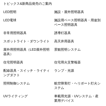
トピックス&新商品発売のご案内
LED照明
施設・屋外照明器具
LED電球
施設用ベース照明器具・用途別
ベース照明器具
非常用照明器具
誘導灯器具
スポットライト・ダウンライト
高天井用器具
屋外用照明器具（LED屋外照明
景観照明システム
器具）
住宅照明器具
住宅用火災警報器
配線器具・スイッチ・ライティ
ランプ・光源
ングダクト
照明制御システム
航空障害灯・ヘリポート灯火シ
ステム
UVライティング
車載用光源・UVシステム・産
業用デバイス