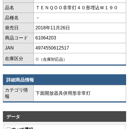
品名
ＴＥＮＱＯＯ非常灯４０形埋込Ｗ１９０
品種名
－
発売日
2018年11月26日
商品コード
61064203
JAN
4974550612517
○
在庫区分
（在庫対応品）
詳細商品情報
カテゴリ情
下面開放器具併用形非常灯
報
データ