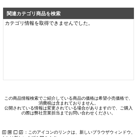
ＴＥＮＱＯＯ非常灯埋込リニューアル
111,200 円（税別）
関連カテゴリ商品を検索
カテゴリ情報を取得できませんでした。
LEKRJ430524RN-LS9
ＴＥＮＱＯＯ非常灯埋込リニューアル
107,800 円（税別）
LEKRJ422524RN-LS9
ＴＥＮＱＯＯ非常灯埋込リニューアル
106,700 円（税別）
LEKRJ419524RN-LS9
ＴＥＮＱＯＯ非常灯埋込リニューアル
106,600 円（税別）
この商品情報検索でご紹介している商品の価格は希望小売価格で、
消費税は含まれておりません。
LEKRJ430404RN-LS9
公開されている情報は変更されている場合がありますので、ご購入
の際は弊社営業担当までお問い合わせください。
ＴＥＮＱＯＯ非常灯埋込リニューアル
103,800 円（税別）
：このアイコンのリンクは、新しいブラウザウィンドウ、
LEKRJ422404RN-LS9