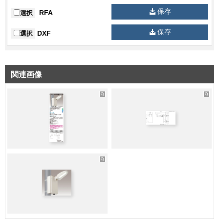
保存
RFA
クラスA：11m クラスB+：21m クラス
選択
その他備考
B：21m
保存
DXF
選択
関連画像