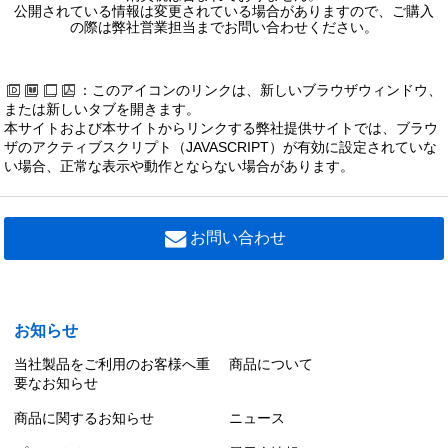
LEDK-70928LP-LS9
公開されている情報は変更されている場合がありますので、ご購入
の際は弊社営業担当までお問い合わせください。
２０ＶＡ電球センサ有ＬＥＤ防犯灯
82,200 円（税別）
：このアイコンのリンクは、新しいブラウザウィンドウ、
LEDK-70928N-LS9
または新しいタブを開きます。
２０ＶＡ昼白センサ無ＬＥＤ防犯灯
本サイトおよび本サイトからリンクする弊社提供サイトでは、ブラウ
76,100 円（税別）
ザのアクティブスクリプト（JAVASCRIPT）が有効に設定されていな
い場合、正常な表示や動作とならない場合があります。
LEDK-70928L-LS9
２０ＶＡ電球センサ無ＬＥＤ防犯灯
76,100 円（税別）
お問い合わせ
FK-83
ＬＥＤ防犯灯まぶしさ軽減カバー
0 円（税別）
お知らせ
当社製品をご利用のお客様へ重
商品について
要なお知らせ
商品に関するお知らせ
ニュース