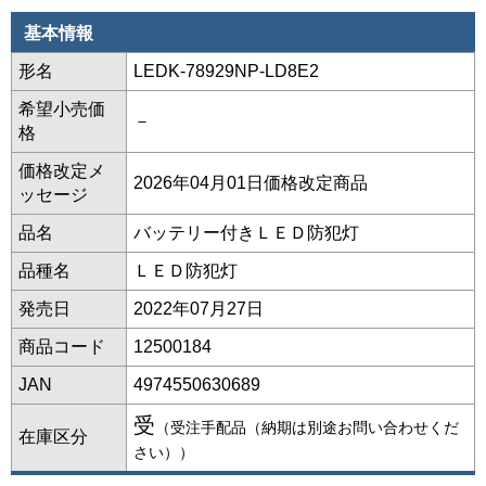
基本情報
形名
LEDK-78929NP-LD8E2
希望小売価
－
格
価格改定メ
2026年04月01日価格改定商品
ッセージ
品名
バッテリー付きＬＥＤ防犯灯
品種名
ＬＥＤ防犯灯
発売日
2022年07月27日
商品コード
12500184
JAN
4974550630689
受
（受注手配品（納期は別途お問い合わせくだ
在庫区分
さい））