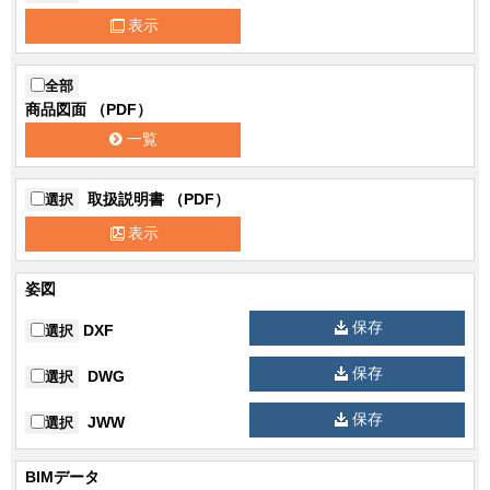
仕様5その他
定格電圧：AC100V/200V
表示
定格消費電力（点灯時）：7.4W(100V)
仕様6その他
7.2W(200V) （消灯時）：4.1W(100V)
全部
4.7W(200V)
商品図面 （PDF）
一覧
仕様9その他
光束維持時間：60,000時間
仕様10その
相関色温度：5000K 平均演色評価数
取扱説明書 （PDF）
選択
他
（Ra）：72
表示
補助点灯装
電源ユニット内蔵
置
姿図
型式認定番
AE1-007
保存
号1
DXF
選択
その他備考
保護等級：IP44（器具）、IP23（制御部）
保存
DWG
選択
その他備考
耐雷サージ：15kV（コモンモード）
保存
JWW
選択
その他備考
使用温度範囲：－10℃～35℃
BIMデータ
その他備考
照度センサー内蔵