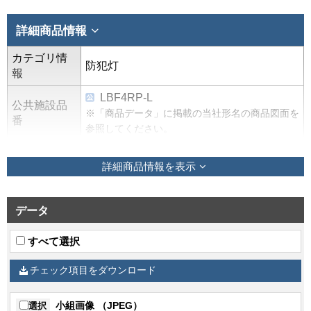
詳細商品情報
カテゴリ情
防犯灯
報
LBF4RP-L
公共施設品
※「商品データ」に掲載の当社形名の商品図面を
番
参照してください。
HZ適合
50/60
詳細商品情報を表示
仕様1名称
本体
仕様1材質
アルミダイカスト
データ
仕様1仕上げ
アクリル焼付塗装
すべて選択
仕様1色
アイボリー（日塗工番号 19-92B近似値）
チェック項目をダウンロード
仕様2名称
カバー
仕様2材質
アクリル
小組画像 （JPEG）
選択