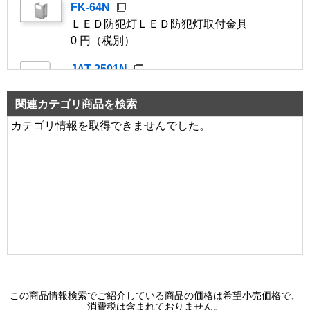
FK-64N
ＬＥＤ防犯灯ＬＥＤ防犯灯取付金具
0 円（税別）
JAT-2501N
ＬＥＤ防犯灯ポールヘッド２灯用
104,000 円（税別）
関連カテゴリ商品を検索
カテゴリ情報を取得できませんでした。
JAT-1501N
ＬＥＤ防犯灯ポールヘッド１灯用
80,200 円（税別）
JAT-1500N
ＬＥＤ防犯灯長円アーム用アダプタ
0 円（税別）
LEDK-70928NP-LS9
２０ＶＡ昼白センサ有ＬＥＤ防犯灯
82,200 円（税別）
この商品情報検索でご紹介している商品の価格は希望小売価格で、
消費税は含まれておりません。