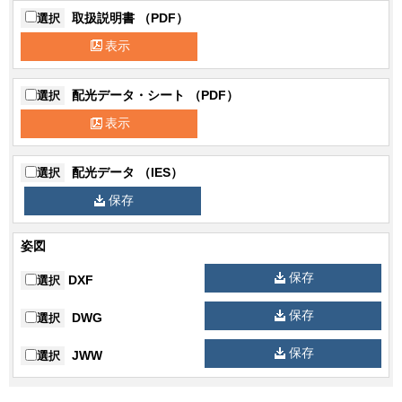
入力電流
180mA(100V) 89mA(200V) 75mA(242V)
取扱説明書 （PDF）
選択
エネルギー
135.5lm/W(100V) 138.7lm/W(200V)
表示
消費効率
138.7lm/W(242V)
保護等級
保護等級：IP20
配光データ・シート （PDF）
選択
配光角タイ
表示
中角タイプ
プ
周波数
50/60Hz
配光データ （IES）
選択
保存
SL端子台/送り端子台付
付加機能
調光タイプ
姿図
保存
DXF
選択
保存
DWG
選択
保存
JWW
選択