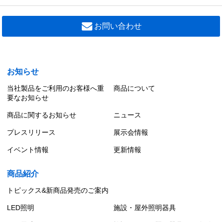
LEDD87156L(W)-LS1
反射板
ＬＥＤダウンライトＳＢ高気密φ７５
7,800 円（税別）
お問い合わせ
LEDユニット交換形ダウンライト グレアレスタイ
プ
LEDD87156N(K)-LS1
ＬＥＤダウンライトＳＢ高気密φ７５
LEDユニット交換形ダウンライト グレアレス（拡
7,800 円（税別）
散カバータイプ）
お知らせ
当社製品をご利用のお客様へ重
商品について
LEDユニット交換形ダウンライト グレアレス（ソ
要なお知らせ
フトグラデーションタイプ）
商品に関するお知らせ
ニュース
LEDユニット交換形ダウンライト 白色深形タイプ
プレスリリース
展示会情報
イベント情報
更新情報
LEDユニット交換形ダウンライト 黒色深形タイプ
商品紹介
LEDユニット交換形ダウンライト 傾斜天井用
トピックス&新商品発売のご案内
LED照明
施設・屋外照明器具
LEDユニット交換形ダウンライト ウォールウォッ
シャー