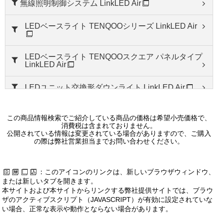
LEDD87157N(K)-LS1
無線照明制御システム LinkLED Air
ＬＥＤダウンライトＳＢ高気密φ７５
10,900 円（税別）
LEDベースライト TENQOOシリーズ LinkLED Air
LEDD87157WW(K)-LS1
LEDベースライト TENQOOスクエア パネルタイプ
ＬＥＤダウンライトＳＢ高気密φ７５
LinkLED Air
10,900 円（税別）
LEDユニット交換形ダウンライト LinkLED Air
LEDD87157L(K)-LS1
ＬＥＤダウンライトＳＢ高気密φ７５
LEDユニット交換形ダウンライト
10,900 円（税別）
この商品情報検索でご紹介している商品の価格は希望小売価格で、
消費税は含まれておりません。
LEDD87156N(W)-LS1
LEDユニット交換形ダウンライト LinkLED Air
公開されている情報は変更されている場合がありますので、ご購入
の際は弊社営業担当までお問い合わせください。
ＬＥＤダウンライトＳＢ高気密φ７５
7,800 円（税別）
LEDユニット交換形ダウンライト 一般形白色反射
板
：このアイコンのリンクは、新しいブラウザウィンドウ、
LEDD87156WW(W)-LS1
または新しいタブを開きます。
LEDユニット交換形ダウンライト 一般形黒色反射
ＬＥＤダウンライトＳＢ高気密φ７５
本サイトおよび本サイトからリンクする弊社提供サイトでは、ブラウ
板
7,800 円（税別）
ザのアクティブスクリプト（JAVASCRIPT）が有効に設定されていな
い場合、正常な表示や動作とならない場合があります。
LEDユニット交換形ダウンライト 一般形銀色鏡面