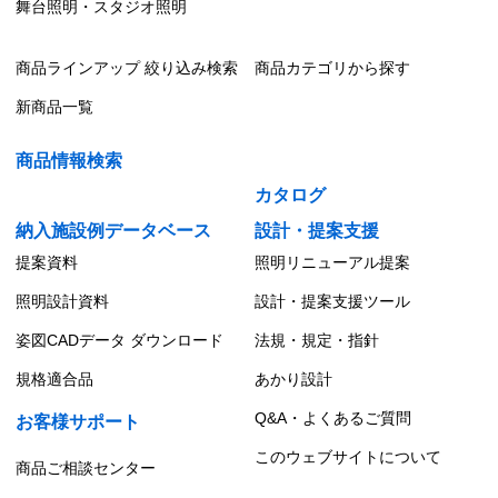
舞台照明・スタジオ照明
LEDユニット交換形ダウンライト 防湿・防雨形
商品ラインアップ 絞り込み検索
商品カテゴリから探す
LEDユニット交換形ダウンライト 軒下用
新商品一覧
LEDユニット交換形ダウンライト 軒下用直付シー
リング
商品情報検索
カタログ
納入施設例データベース
設計・提案支援
提案資料
照明リニューアル提案
照明設計資料
設計・提案支援ツール
姿図CADデータ ダウンロード
法規・規定・指針
規格適合品
あかり設計
Q&A・よくあるご質問
お客様サポート
このウェブサイトについて
商品ご相談センター