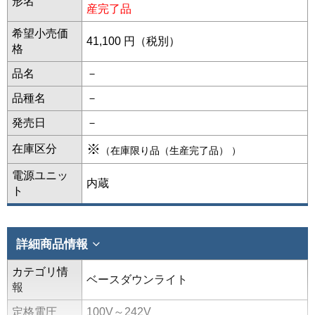
形名
産完了品
希望小売価
41,100 円（税別）
格
品名
－
品種名
－
発売日
－
※
在庫区分
（在庫限り品（生産完了品） ）
電源ユニッ
内蔵
ト
詳細商品情報
カテゴリ情
ベースダウンライト
報
定格電圧
100V～242V