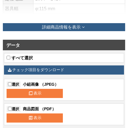
器具幅
φ:115 mm
埋め込みサ
φ:100 mm
イズ
詳細商品情報を表示
質量
0.8 kg
調光方式
無線2.4GHz・メッシュ式
データ
調光範囲
約1%～100%
すべて選択
光色（相関
チェック項目をダウンロード
色温度、平
電球色（3000K Ra:83）
均演色評価
数）
小組画像 （JPEG）
選択
表示
ランプ寿命
40,000時間(光束維持率85%)
器具光束
2400 lm
商品図面 （PDF）
選択
定格消費電
17.7W(100V) 17.3W(200V) 17.3W(242V)
表示
力