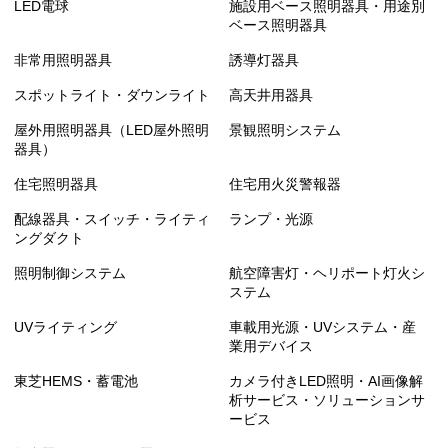
LED電球
施設用ベース照明器具・用途別
ベース照明器具
LEDユニット交換形ダウンライト 和風（丸形）
非常用照明器具
誘導灯器具
LEDユニット交換形ダウンライト 和風（角形）
スポットライト・ダウンライト
高天井用器具
屋外用照明器具（LED屋外照明
景観照明システム
LEDユニット交換形ダウンライト 角形
器具）
LEDユニット交換形ダウンライト 人感センサー内
住宅照明器具
住宅用火災警報器
蔵形
配線器具・スイッチ・ライティ
ランプ・光源
ングダクト
LEDユニット交換形ダウンライト ホスピタルダウ
ンライト
照明制御システム
航空障害灯・ヘリポート灯火シ
ステム
LEDユニット交換形ダウンライト 直付シーリング
UVライティング
車載用光源・UVシステム・産
業用デバイス
LEDユニット交換形ダウンライト HACCP・クリー
東芝HEMS・蓄電池
カメラ付きLED照明・AI画像解
ンルーム兼用
析サービス・ソリューションサ
ービス
LEDユニット交換形ダウンライト HACCP用