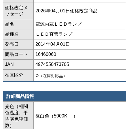
価格改定メ
2026年04月01日価格改定商品
ッセージ
品名
電源内蔵ＬＥＤランプ
品種名
ＬＥＤ直管ランプ
発売日
2014年04月01日
商品コード
16460060
JAN
4974550473705
○
在庫区分
（在庫対応品）
詳細商品情報
光色（相関
色温度、平
昼白色（5000K －）
均演色評価
数）