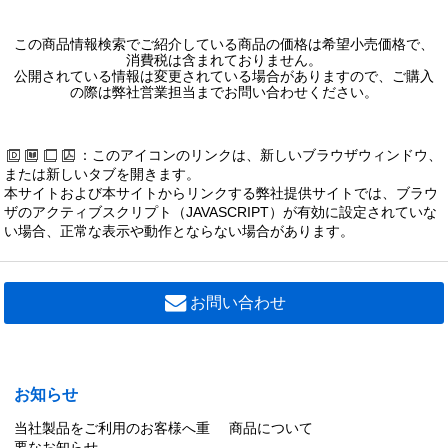
スポットライト
この商品情報検索でご紹介している商品の価格は希望小売価格で、
消費税は含まれておりません。
公開されている情報は変更されている場合がありますので、ご購入
ダウンライト
の際は弊社営業担当までお問い合わせください。
高天井器具
：このアイコンのリンクは、新しいブラウザウィンドウ、
または新しいタブを開きます。
屋外用照明器具
本サイトおよび本サイトからリンクする弊社提供サイトでは、ブラウ
ザのアクティブスクリプト（JAVASCRIPT）が有効に設定されていな
直管形LEDランプ
い場合、正常な表示や動作とならない場合があります。
電源内蔵直管形LEDランプ
お問い合わせ
TENQOOシリーズ
直管形LEDベースライト
お知らせ
電源内蔵直管形LEDベースライト
当社製品をご利用のお客様へ重
商品について
要なお知らせ