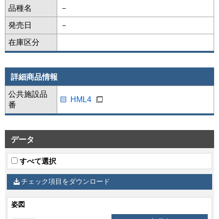
品種名
－
発売日
－
在庫区分
詳細商品情報
公共施設品
HML4
番
データ
すべて選択
チェック項目をダウンロード
姿図