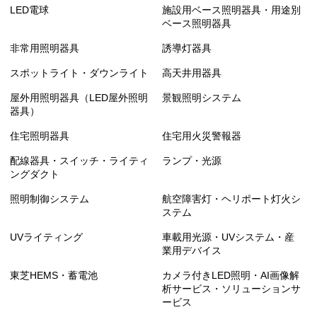
LED電球
施設用ベース照明器具・用途別
ベース照明器具
非常用照明器具
誘導灯器具
スポットライト・ダウンライト
高天井用器具
屋外用照明器具（LED屋外照明
景観照明システム
器具）
住宅照明器具
住宅用火災警報器
配線器具・スイッチ・ライティ
ランプ・光源
ングダクト
照明制御システム
航空障害灯・ヘリポート灯火シ
ステム
UVライティング
車載用光源・UVシステム・産
業用デバイス
東芝HEMS・蓄電池
カメラ付きLED照明・AI画像解
析サービス・ソリューションサ
ービス