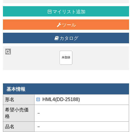
マイリスト追加
ツール
カタログ
基本情報
形名
HML4(DD-25188)
希望小売価
－
格
品名
－