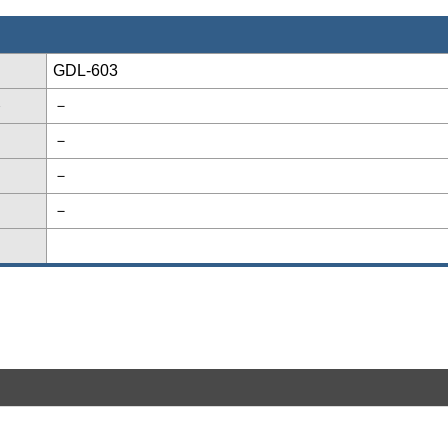
GDL-603
格
－
－
－
－