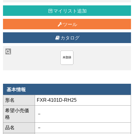
マイリスト追加
ツール
カタログ
基本情報
形名
FXR-4101D-RH25
希望小売価
－
格
品名
－