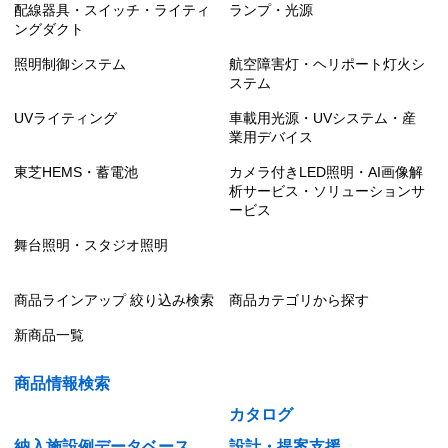
配線器具・スイッチ・ライティ
ランプ・光源
ングダクト
照明制御システム
航空障害灯・ヘリポート灯火シ
ステム
UVライティング
車載用光源・UVシステム・産
業用デバイス
東芝HEMS・蓄電池
カメラ付きLED照明・AI画像解
析サービス・ソリューションサ
ービス
舞台照明・スタジオ照明
商品ラインアップ 絞り込み検索
商品カテゴリから探す
新商品一覧
商品情報検索
カタログ
納入施設例データベース
設計・提案支援