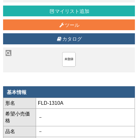
マイリスト追加
ツール
カタログ
基本情報
形名
FLD-1310A
希望小売価
－
格
品名
－