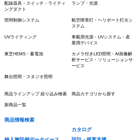
配線器具・スイッチ・ライティ
ランプ・光源
ングダクト
照明制御システム
航空障害灯・ヘリポート灯火シ
ステム
UVライティング
車載用光源・UVシステム・産
業用デバイス
東芝HEMS・蓄電池
カメラ付きLED照明・AI画像解
析サービス・ソリューションサ
ービス
舞台照明・スタジオ照明
商品ラインアップ 絞り込み検索
商品カテゴリから探す
新商品一覧
商品情報検索
カタログ
納入施設例データベース
設計・提案支援