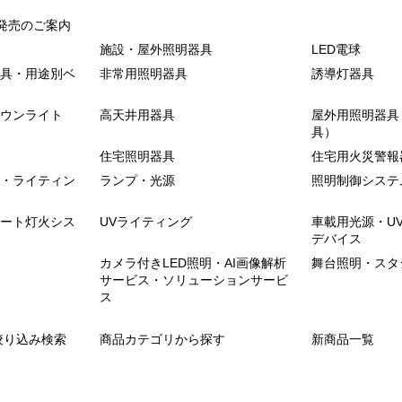
発売のご案内
施設・屋外照明器具
LED電球
具・用途別ベ
非常用照明器具
誘導灯器具
ウンライト
高天井用器具
屋外用照明器具
具）
住宅照明器具
住宅用火災警報
・ライティン
ランプ・光源
照明制御システ
ート灯火シス
UVライティング
車載用光源・U
デバイス
カメラ付きLED照明・AI画像解析
舞台照明・スタ
サービス・ソリューションサービ
ス
絞り込み検索
商品カテゴリから探す
新商品一覧