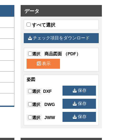
データ
すべて選択
チェック項目をダウンロード
商品図面 （PDF）
選択
表示
姿図
保存
DXF
選択
保存
DWG
選択
保存
JWW
選択