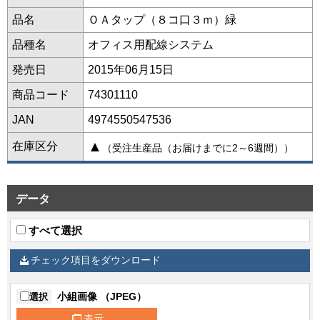
品名
ＯＡタップ（８コ口３ｍ）緑
品種名
オフィス用配線システム
発売日
2015年06月15日
商品コード
74301110
JAN
4974550547536
▲
在庫区分
（受注生産品（お届けまでに2～6週間））
データ
すべて選択
チェック項目をダウンロード
小組画像 （JPEG）
選択
表示