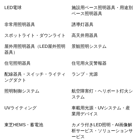
LED電球
施設用ベース照明器具・用途別
ベース照明器具
非常用照明器具
誘導灯器具
スポットライト・ダウンライト
高天井用器具
屋外用照明器具（LED屋外照明
景観照明システム
器具）
住宅照明器具
住宅用火災警報器
配線器具・スイッチ・ライティ
ランプ・光源
ングダクト
照明制御システム
航空障害灯・ヘリポート灯火シ
ステム
UVライティング
車載用光源・UVシステム・産
業用デバイス
東芝HEMS・蓄電池
カメラ付きLED照明・AI画像解
析サービス・ソリューションサ
ービス