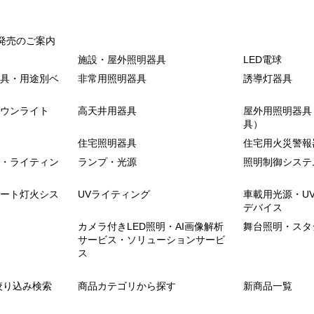
発売のご案内
施設・屋外照明器具
LED電球
具・用途別ベ
非常用照明器具
誘導灯器具
ウンライト
高天井用器具
屋外用照明器具
具）
住宅照明器具
住宅用火災警報
・ライティン
ランプ・光源
照明制御システ
ート灯火シス
UVライティング
車載用光源・U
デバイス
カメラ付きLED照明・AI画像解析
舞台照明・スタ
サービス・ソリューションサービ
ス
絞り込み検索
商品カテゴリから探す
新商品一覧