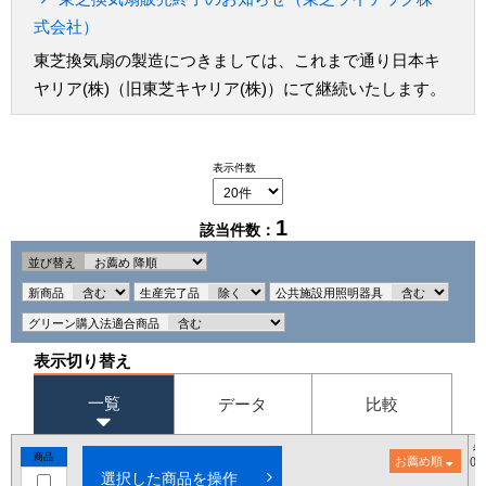
式会社）
東芝換気扇の製造につきましては、これまで通り日本キ
ヤリア(株)（旧東芝キヤリア(株)）にて継続いたします。
表示件数
1
該当件数：
並び替え
新商品
生産完了品
公共施設用照明器具
グリーン購入法適合商品
表示切り替え
一覧
データ
比較
希
商品
お薦め順
()
選択した商品を操作