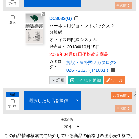
すべて
形名順
DC8082(G)
選択
ハーネス用ジョイントボックス２
分岐緑
オフィス用配線システム
発売日
： 2013年10月15日
2026年04月01日価格改定商品
カタロ
施設・屋外照明カタログ2
グ：
026～2027 ( P.1081 )
詳細
追加
ツール
マイリスト
希
商品
お薦め順
()
選択した商品を操作
すべて
形名順
表示件数
この商品情報検索でご紹介している商品の価格は希望小売価格で、